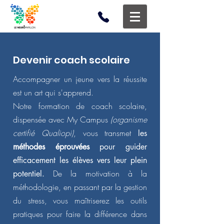
Devenir coach scolaire
Accompagner un jeune vers la réussite
est un art qui s'apprend.
Notre formation de coach scolaire,
dispensée avec My Campus
(organisme
certifié Qualiopi)
, vous transmet
les
méthodes éprouvées
pour guider
efficacement les élèves vers leur plein
De la motivation à la
potentiel.
méthodologie, en passant par la gestion
du stress, vous maîtriserez les outils
pratiques pour faire la différence dans