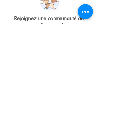
Rejoignez une communauté de
professionnels
passionnés et engagés
dans la
transformation de l'éducation
Développez des compétences
transversales précieuses
(écoute, psychologie, pédagogie)
applicables dans de nombreux
domaines